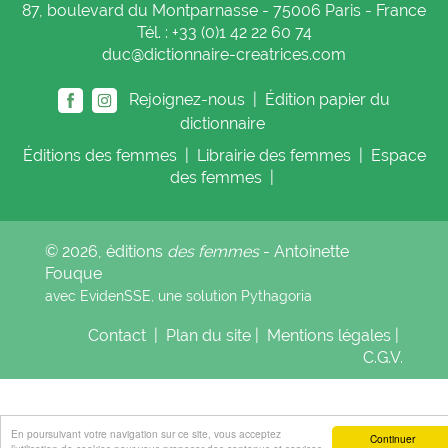
87, boulevard du Montparnasse - 75006 Paris - France
Tél. : +33 (0)1 42 22 60 74
duc@dictionnaire-creatrices.com
Rejoignez-nous |
Édition papier du
dictionnaire
Éditions
des femmes
|
Librairie
des femmes
|
Espace
des femmes
|
© 2026, éditions
des femmes
- Antoinette
Fouque
avec EvidenSSE, une solution
Pythagoria
Contact
|
Plan du site
|
Mentions légales
|
C.G.V.
En poursuivant votre navigation sur ce site, vous acceptez
Continuer