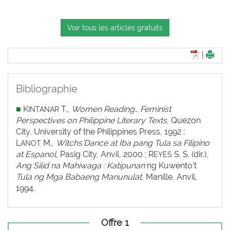
Voir tous les articles gratuits
|
Bibliographie
■
K
T.,
Women Reading… Feminist
INTANAR
Perspectives on Philippine Literary Texts
, Quezon
City, University of the Philippines Press, 1992 ;
L
M.,
Witchs’Dance at Iba pang Tula sa Filipino
ANOT
at Espanol
, Pasig City, Anvil, 2000 ; R
S. S. (dir.),
EYES
Ang Silid na Mahiwaga : Katipunan
ng Kuwento’t
Tula ng Mga Babaeng Manunulat
, Manille, Anvil,
1994.
Offre 1