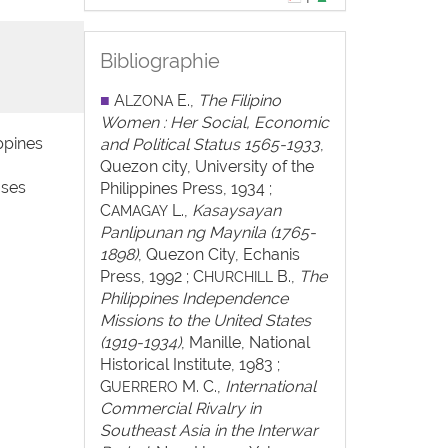
Bibliographie
■
A
E.,
The Filipino
LZONA
Women : Her Social, Economic
ppines
and Political Status 1565-1933
,
Quezon city, University of the
 ses
Philippines Press, 1934 ;
C
L.,
Kasaysayan
AMAGAY
Panlipunan ng Maynila (1765-
1898)
, Quezon City, Echanis
Press, 1992 ; C
B.,
The
HURCHILL
Philippines Independence
Missions to the United States
(1919-1934)
, Manille, National
Historical Institute, 1983 ;
G
M. C.,
International
UERRERO
Commercial Rivalry in
Southeast Asia in the Interwar