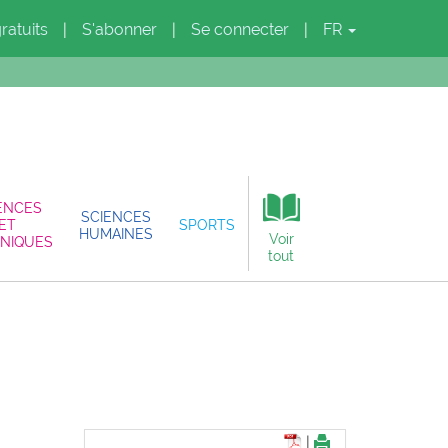
gratuits
S'abonner
Se connecter
FR
|
|
|
ENCES
SCIENCES
ET
SPORTS
HUMAINES
Voir
NIQUES
tout
|