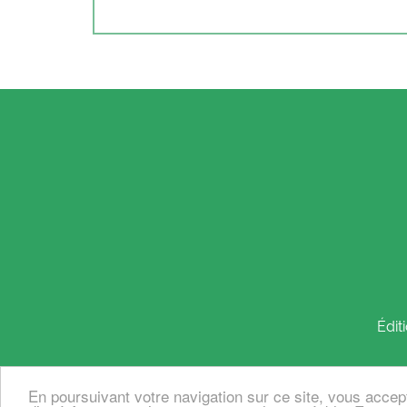
Édit
En poursuivant votre navigation sur ce site, vous accep
© 2026, éditions
des femmes
- Antoinette