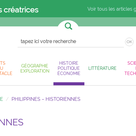
s créatrices
Voir tous les articles 
OK
TS
HISTOIRE
SCI
GÉOGRAPHIE
U
POLITIQUE
LITTÉRATURE
EXPLORATION
TACLE
ÉCONOMIE
TECH
IE
PHILIPPINES – HISTORIENNES
ENNES