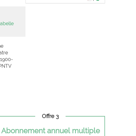
abelle
ne
atre
(1900-
 PNTV
Offre 3
Abonnement annuel multiple