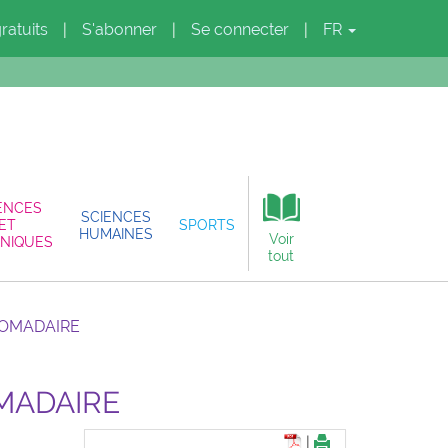
gratuits
S'abonner
Se connecter
FR
|
|
|
ENCES
SCIENCES
ET
SPORTS
HUMAINES
Voir
NIQUES
tout
DOMADAIRE
MADAIRE
|