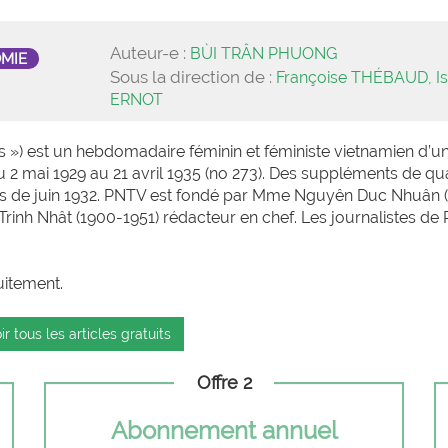
Auteur-e :
BÙI TRÂN PHUONG
OMIE
Sous la direction de :
Françoise THÉBAUD, Is
ERNOT
») est un hebdomadaire féminin et féministe vietnamien d’u
du 2 mai 1929 au 21 avril 1935 (no 273). Des suppléments de qu
is de juin 1932. PNTV est fondé par Mme Nguyên Duc Nhuân 
Trinh Nhât (1900-1951) rédacteur en chef. Les journalistes de
uitement.
ir tous les articles gratuits
Offre 2
Abonnement annuel