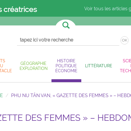
s créatrices
Voir tous les articles 
OK
TS
HISTOIRE
SCI
GÉOGRAPHIE
U
POLITIQUE
LITTÉRATURE
EXPLORATION
TACLE
ÉCONOMIE
TECH
IE
PHU NU TÂN VAN, « GAZETTE DES FEMMES » – HEB
ZETTE DES FEMMES » – HEBDO