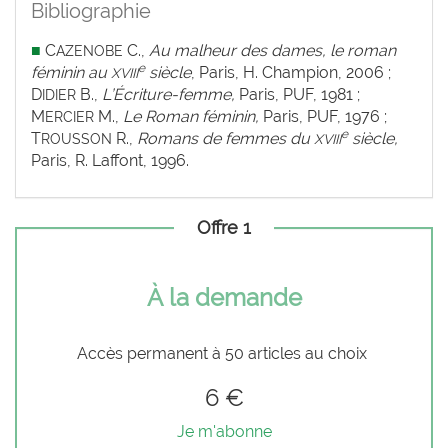
Bibliographie
■
C
C.,
Au malheur des dames, le roman
AZENOBE
e
féminin au
siècle
, Paris, H. Champion, 2006 ;
XVIII
D
B.,
L’Écriture-femme,
Paris, PUF, 1981 ;
IDIER
M
M.,
Le Roman féminin,
Paris, PUF, 1976 ;
ERCIER
e
T
R.,
Romans de femmes du
siècle,
ROUSSON
XVIII
Paris, R. Laffont, 1996.
Offre 1
À la demande
Accès permanent à 50 articles au choix
6 €
Je m'abonne