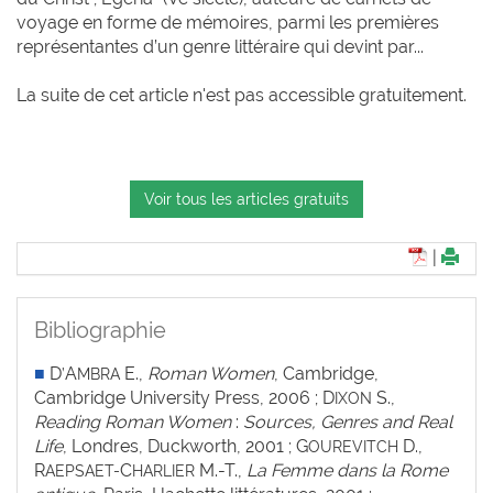
voyage en forme de mémoires, parmi les premières
représentantes d’un genre littéraire qui devint par...
La suite de cet article n'est pas accessible gratuitement.
Voir tous les articles gratuits
|
Bibliographie
■
D
A
E.,
Roman Women
, Cambridge,
’
MBRA
Cambridge University Press, 2006 ; D
S.,
IXON
Reading Roman Women
:
Sources, Genres and Real
Life
, Londres, Duckworth, 2001 ; G
D.,
OUREVITCH
R
C
M.-T.,
La Femme dans la Rome
AEPSAET-
HARLIER