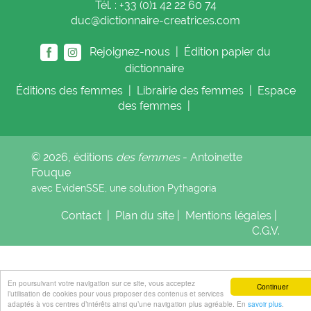
Tél. : +33 (0)1 42 22 60 74
duc@dictionnaire-creatrices.com
Rejoignez-nous |
Édition papier du
dictionnaire
Éditions
des femmes
|
Librairie
des femmes
|
Espace
des femmes
|
© 2026, éditions
des femmes
- Antoinette
Fouque
avec EvidenSSE, une solution
Pythagoria
Contact
|
Plan du site
|
Mentions légales
|
C.G.V.
En poursuivant votre navigation sur ce site, vous acceptez
Continuer
l’utilisation de cookies pour vous proposer des contenus et services
adaptés à vos centres d’intérêts ainsi qu’une navigation plus agréable. En
savoir plus
.