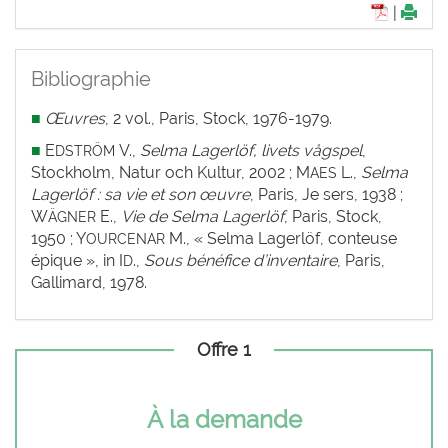
|
Bibliographie
■
Œuvres
, 2 vol., Paris, Stock, 1976-1979.
■
E
V.,
Selma
Lagerlöf,
livets vågspel
,
DSTRÖM
Stockholm, Natur och Kultur, 2002 ; M
L.,
Selma
AES
Lagerlöf : sa vie et son œuvre
, Paris, Je sers, 1938 ;
W
E.,
Vie de Selma Lagerlöf
, Paris, Stock,
ÄGNER
1950 ; Y
M., « Selma Lagerlöf, conteuse
OURCENAR
épique », in I
.,
Sous bénéfice
d’inventaire
, Paris,
D
Gallimard, 1978.
Offre 1
À la demande