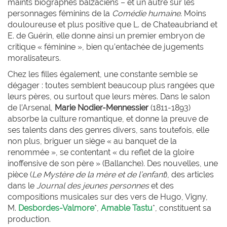
maints biographes balzaciens – et un autre sur les
personnages féminins de la
Comédie humaine
. Moins
douloureuse et plus positive que L. de Chateaubriand et
E. de Guérin, elle donne ainsi un premier embryon de
critique « féminine », bien qu’entachée de jugements
moralisateurs.
Chez les filles également, une constante semble se
dégager : toutes semblent beaucoup plus rangées que
leurs pères, ou surtout que leurs mères. Dans le salon
de l’Arsenal,
Marie
Nodier-Mennessier
(1811-1893)
absorbe la culture romantique, et donne la preuve de
ses talents dans des genres divers, sans toutefois, elle
non plus, briguer un siège « au banquet de la
renommée », se contentant « du reflet de la gloire
inoffensive de son père » (Ballanche). Des nouvelles, une
pièce (
Le
Mystère de la mère et de l’enfant
), des articles
dans le
Journal des jeunes personnes
et des
compositions musicales sur des vers de Hugo, Vigny,
M.
Desbordes-Valmore
*,
Amable Tastu
*,
constituent sa
production.