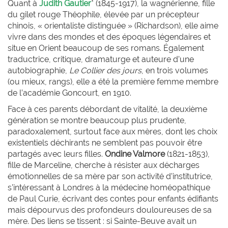
Quant à
Judith Gautier
* (1845-1917), la wagnérienne, fille
du gilet rouge Théophile, élevée par un précepteur
chinois, « orientaliste distinguée » (Richardson), elle aime
vivre dans des mondes et des époques légendaires et
situe en Orient beaucoup de ses romans. Également
traductrice, critique, dramaturge et auteure d’une
autobiographie,
Le Collier des jours
, en trois volumes
(ou mieux, rangs), elle a été la première femme membre
de l’académie Goncourt, en 1910.
Face à ces parents débordant de vitalité, la deuxième
génération se montre beaucoup plus prudente,
paradoxalement, surtout face aux mères, dont les choix
existentiels déchirants ne semblent pas pouvoir être
partagés avec leurs filles.
Ondine
Valmore
(1821-1853),
fille de Marceline, cherche à résister aux décharges
émotionnelles de sa mère par son activité d’institutrice,
s’intéressant à Londres à la médecine homéopathique
de Paul Curie, écrivant des contes pour enfants édifiants
mais dépourvus des profondeurs douloureuses de sa
mère. Des liens se tissent : si Sainte-Beuve avait un