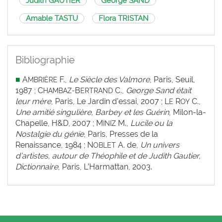
Judith GAUTIER
George SAND
Amable TASTU
Flora TRISTAN
Bibliographie
■
A
F.,
Le Siècle des Valmore
, Paris, Seuil,
MBRIÈRE
1987 ; C
B
C.,
George Sand était
HAMBAZ-
ERTRAND
leur mère
, Paris, Le Jardin d’essai, 2007 ; L
R
C.,
E
OY
Une amitié singulière, Barbey et les Guérin
, Milon-la-
Chapelle, H&D, 2007 ; M
M.,
Lucile ou la
INIZ
Nostalgie du génie
, Paris, Presses de la
Renaissance, 1984 ; N
A. de,
Un univers
OBLET
d’artistes, autour de Théophile et de Judith Gautier,
Dictionnaire
, Paris, L’Harmattan, 2003.