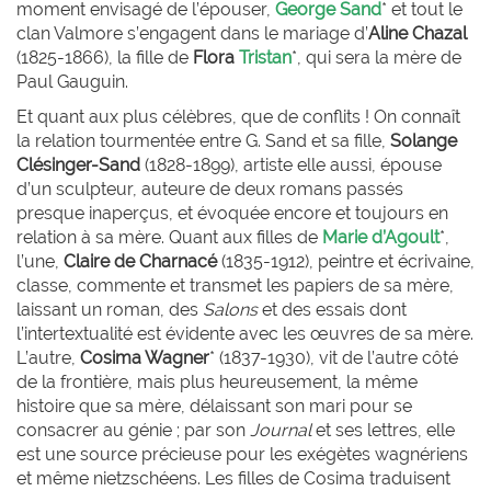
moment envisagé de l’épouser,
George Sand
* et tout le
clan Valmore s’engagent dans le mariage d’
Aline
Chazal
(1825-1866), la fille de
Flora
Tristan
*, qui sera la mère de
Paul Gauguin.
Et quant aux plus célèbres, que de conflits ! On connaît
la relation tourmentée entre
G.
Sand et sa fille,
Solange
Clésinger-Sand
(1828-1899), artiste elle aussi, épouse
d’un sculpteur, auteure de deux romans passés
presque inaperçus, et évoquée encore et toujours en
relation à sa mère. Quant aux filles de
Marie d’Agoult
*,
l’une,
Claire de
Charnacé
(1835-1912), peintre et écrivaine,
classe, commente et transmet les papiers de sa mère,
laissant un roman, des
Salons
et des essais dont
l’intertextualité est évidente avec les œuvres de sa mère.
L’autre,
Cosima Wagner
* (1837-1930), vit de l’autre côté
de la frontière, mais plus heureusement, la même
histoire que sa mère, délaissant son mari pour se
consacrer au génie ; par son
Journal
et ses lettres, elle
est une source précieuse pour les exégètes wagnériens
et même nietzschéens. Les filles de Cosima traduisent