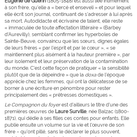
Eugénie de
Guérin
(1805-1848) est aussi liée intimement
à son frère, qu’elle a « bercé et enseveli » et pour lequel
elle écrit son journal, continuant de s’adresser à lui après
sa mort. Autodidacte et écrivaine de talent, elle reste
« immaculée de toute affectation littéraire » (Barbey
d’Aurevilly), semblant confirmer les hyperboles de
Sainte-Beuve, convaincu que les sœurs, dignes égales
de leurs frères « par l’esprit et par le cœur », « se
maintiennent plus aisément à la hauteur première », par
leur isolement et leur préservation de la contamination
du monde. C’est cette façon de pratiquer « la sensibilité
plutôt que de la dépeindre » que la
doxa
de l’époque
apprécie chez les femmes, qui ont la délicatesse de se
borner à une écriture en pénombre pour rester
principalement des « prêtresses domestiques ».
Le Compagnon du foyer
est d’ailleurs le titre d’une des
premières œuvres de
Laure
Surville
, née Balzac (1800-
1871), qui dédie à ses filles ces contes pour enfants. Elle
publie ensuite un volume sur la vie et l’œuvre de son
frère – qu’ont pillé, sans le déclarer le plus souvent,