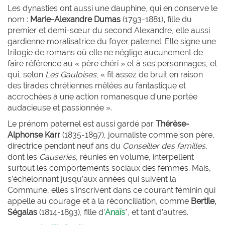
Les dynasties ont aussi une dauphine, qui en conserve le
nom :
Marie-Alexandre
Dumas
(1793-1881)
,
fille du
premier et demi-sœur du second Alexandre, elle aussi
gardienne moralisatrice du foyer paternel. Elle signe une
trilogie de romans où elle ne néglige aucunement de
faire référence au « père chéri » et à ses personnages, et
qui, selon
Les Gauloises
, « fit assez de bruit en raison
des tirades chrétiennes mêlées au fantastique et
accrochées à une action romanesque d’une portée
audacieuse et passionnée ».
Le prénom paternel est aussi gardé par
Thérèse-
Alphonse
Karr
(1835-1897), journaliste comme son père,
directrice pendant neuf ans du
Conseiller des familles
,
dont les
Causeries
, réunies en volume, interpellent
surtout les comportements sociaux des femmes. Mais,
s’échelonnant jusqu’aux années qui suivent la
Commune, elles s’inscrivent dans ce courant féminin qui
appelle au courage et à la réconciliation, comme
Bertile,
Ségalas
(1814-1893), fille d’
Anaïs
*, et tant d’autres.