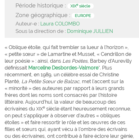
Période historique :
e
XIX
siècle
Zone géographique :
EUROPE
Auteur-e :
Laura COLOMBO
Sous la direction de :
Dominique JULLIEN
« Oblique étoile, qui fait trembler sa lueur à l’horizon »,
« petite sœur » de Lamartine et Musset, « Cendrillon de
leur poésie » : ainsi, dans
Les Poètes,
Barbey d’Aurevilly
définissait
Marceline Desbordes-Valmore
*. Plus
récemment, en 1989, un célèbre essai de Christine
Planté,
La Petite Sœur de Balzac
, met l’accent sur la
« minorité » des auteures par rapport à leurs grands
frères dont les noms sont consacrés par l’histoire
littéraire. Aujourd’hui, la valeur de beaucoup des
e
écrivaines du
siècle étant heureusement reconnue,
XIX
on peut s’appliquer à observer d’autres « obliques
étoiles » et faire ressortir le rôle et les œuvres de ces
filles et sœurs qui, ayant vécu à l’ombre des écrivains
ou des écrivaines, ont contribué à faire éclore leur génie,