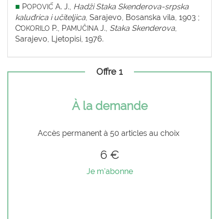
■
P
́ A. J.,
Hadži Staka Skenderova-srpska
OPOVIĆ
kaluđrica i učiteljica
, Sarajevo, Bosanska vila, 1903 ;
C
P., P
J.,
Staka Skenderova
,
̌OKORILO
AMUČINA
Sarajevo, Ljetopisi, 1976.
Offre 1
À la demande
Accès permanent à 50 articles au choix
6 €
Je m'abonne