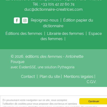
Tél. : +33 (0)1 42 22 60 74
duc@dictionnaire-creatrices.com
Rejoignez-nous |
Édition papier du
dictionnaire
Éditions
des femmes
|
Librairie
des femmes
|
Espace
des femmes
|
© 2026, éditions
des femmes
- Antoinette
Fouque
avec EvidenSSE, une solution
Pythagoria
Contact
|
Plan du site
|
Mentions légales
|
C.G.V.
En poursuivant votre navigation sur ce site, vous acceptez
Continuer
l’utilisation de cookies pour vous proposer des contenus et services