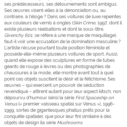
ses prédécesseurs, ses détournements sont ambigus.
Ses œuvres visent-elles à la dénonciation ou, au
contraire, à l’éloge ? Dans ses voitures de luxe repeintes
aux couleurs de vernis à ongles (
Skin Crime
, 1997, dont il
existe plusieurs réalisations et dont le sous-titre,
Givenchy 601
, se réfère à une marque de maquillage),
faut-il voir une accusation de la domination masculine ?
L’artiste récuse pourtant toute position féministe et
possède elle-même plusieurs voitures de sport. Aussi,
quand elle expose des sculptures en forme de tubes
géants de rouge à lèvres ou des photographies de
chaussures à la mode, elle montre avant tout à quel
point ces objets suscitent le désir et le fétichisme. Ses
œuvres – qui exercent un pouvoir de séduction
revendiqué – attirent autant pour leur aspect kitsch, non
dépourvu d’humour (ainsi la série
First Spaceship on
Venus
[« premier vaisseau spatial sur Vénus »], 1996-
1999, sortes de gigantesques phallus prêts pour la
conquête spatiale), que pour leur fini similaire à des
objets de design (la série
Mushrooms