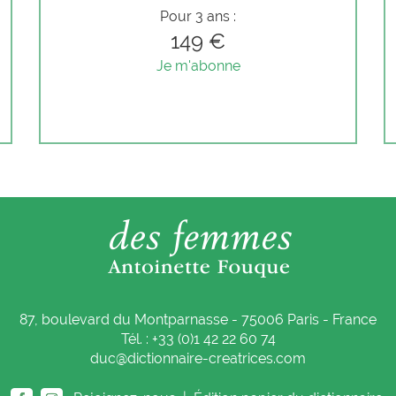
Pour 3 ans :
149 €
Je m'abonne
87, boulevard du Montparnasse - 75006 Paris - France
Tél. : +33 (0)1 42 22 60 74
duc@dictionnaire-creatrices.com