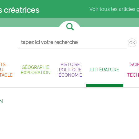
s créatrices
Voir tous les articles 
OK
TS
HISTOIRE
SCI
GÉOGRAPHIE
U
POLITIQUE
LITTÉRATURE
EXPLORATION
TACLE
ÉCONOMIE
TECH
N