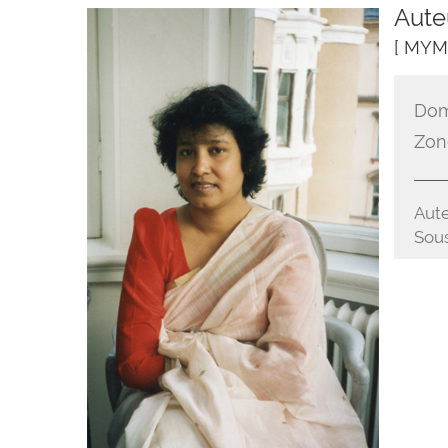
Aute
[ MYM
Dom
Zon
Aute
Sous