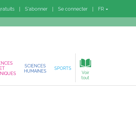
gratuits
S'abonner
Se connecter
FR
|
|
|
ENCES
SCIENCES
ET
SPORTS
HUMAINES
Voir
NIQUES
tout