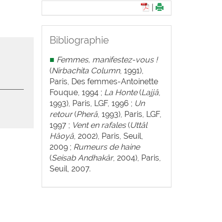
|
Bibliographie
■
Femmes, manifestez-vous !
(
Nirbachita Column
, 1991),
Paris, Des femmes-Antoinette
Fouque, 1994 ;
La Honte
(
Lajjâ
,
1993), Paris, LGF, 1996 ;
Un
retour
(
Pherâ
, 1993), Paris, LGF,
1997 ;
Vent en rafales
(
Uttâl
Hâoyâ
, 2002), Paris, Seuil,
2009 ;
Rumeurs de haine
(
Seisab Andhakâr
, 2004), Paris,
Seuil, 2007.