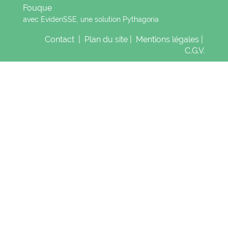
Fouque
avec EvidenSSE, une solution
Pythagoria
Contact
|
Plan du site
|
Mentions légales
|
C.G.V.