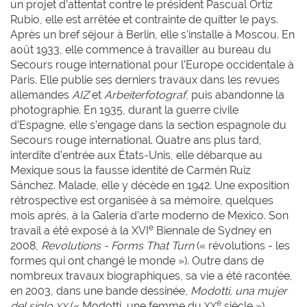
un projet d’attentat contre le président Pascual Ortíz
Rubio, elle est arrêtée et contrainte de quitter le pays.
Après un bref séjour à Berlin, elle s’installe à Moscou. En
août 1933, elle commence à travailler au bureau du
Secours rouge international pour l’Europe occidentale à
Paris. Elle publie ses derniers travaux dans les revues
allemandes
AIZ
et
Arbeiterfotograf
, puis abandonne la
photographie. En 1935, durant la guerre civile
d’Espagne, elle s’engage dans la section espagnole du
Secours rouge international. Quatre ans plus tard,
interdite d’entrée aux États-Unis, elle débarque au
Mexique sous la fausse identité de Carmén Ruiz
Sánchez. Malade, elle y décède en 1942. Une exposition
rétrospective est organisée à sa mémoire, quelques
mois après, à la Galería d’arte moderno de Mexico. Son
e
travail a été exposé à la XVI
Biennale de Sydney en
2008,
Revolutions - Forms That Turn
(« révolutions - les
formes qui ont changé le monde »). Outre dans de
nombreux travaux biographiques, sa vie a été racontée,
en 2003, dans une bande dessinée,
Modotti, una mujer
e
del siglo
(« Modotti, une femme du
siècle »),
XX
XX