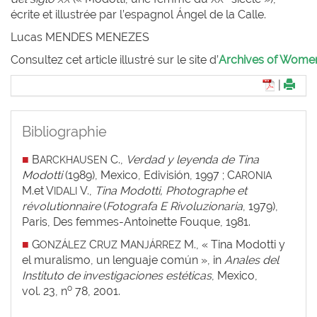
écrite et illustrée par l’espagnol Ángel de la Calle.
Lucas M
ENDES
M
ENEZES
Consultez cet article illustré sur le site d’
Archives of Women 
|
Bibliographie
■
B
C.,
Verdad y leyenda de Tina
ARCKHAUSEN
Modotti
(1989), Mexico, Edivisión, 1997 ; C
ARONIA
M.et V
V.,
Tina Modotti, Photographe et
IDALI
révolutionnaire
(
Fotografa E Rivoluzionaria
, 1979),
Paris, Des femmes-Antoinette Fouque, 1981.
■
G
C
M
M., « Tina Modotti y
ONZÁLEZ
RUZ
ANJÁRREZ
el muralismo, un lenguaje común », in
Anales del
Instituto de investigaciones estéticas
, Mexico,
o
vol. 23, n
78, 2001.