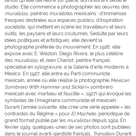
tandis qu’elle demeure sur place, administrant seule le
studio. Elle commence à photographier les œuvres des
muralistas
, peintres muralistes mexicains : d’immenses
fresques destinées aux espaces publics, d’inspiration
socialiste, qui mettent en scène les travailleurs et leurs
outils, les paysans et leurs coutumes. Séduite par leurs
idées politiques et artistiques, elle devient la
photographe préférée du mouvement. En 1926, elle
expose avec E. Weston, Diego Rivera, le plus célèbre
des
muralistas
, et Jean Charlot, peintre français
spécialisé en xylogravure, à la Galería d’arte moderno à
Mexico. En 1927, elle entre au Parti communiste
mexicain, année où elle réalise la photographie
Mexican
Sombrero With Hammer and Sickle
(« sombrero
mexicain avec marteau et faucille »,
1927) qui évoque les
symboles de l’imaginaire communiste et mexicain.
Durant l’année suivante, elle crée une série appelée « les
contrastes du Régime » pour
El Machete
, périodique de
grand format publié par les
muralistas
depuis 1924. En
février 1929, quelques-unes de ses photos sont publiées
dans le journal avant-gardiste français,
Transition
. Durant