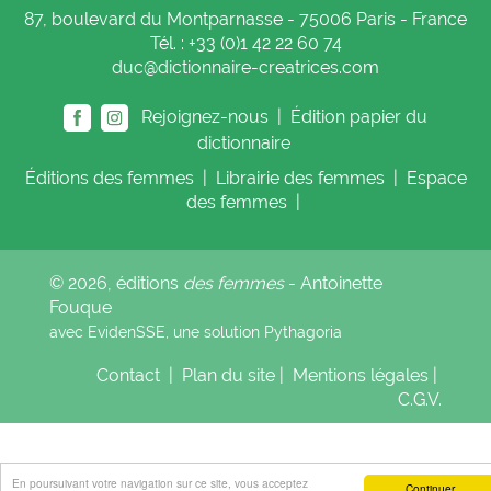
87, boulevard du Montparnasse - 75006 Paris - France
Tél. : +33 (0)1 42 22 60 74
duc@dictionnaire-creatrices.com
Rejoignez-nous |
Édition papier du
dictionnaire
Éditions
des femmes
|
Librairie
des femmes
|
Espace
des femmes
|
© 2026, éditions
des femmes
- Antoinette
Fouque
avec EvidenSSE, une solution
Pythagoria
Contact
|
Plan du site
|
Mentions légales
|
C.G.V.
En poursuivant votre navigation sur ce site, vous acceptez
Continuer