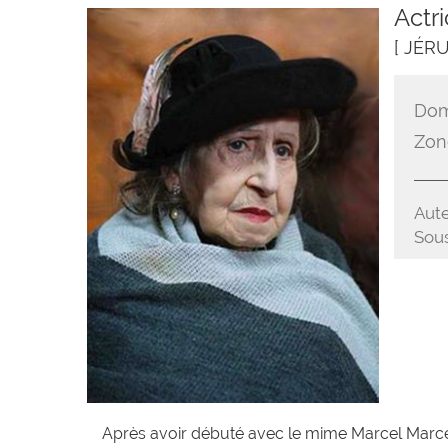
Actri
[ JÉR
Dom
Zon
Aute
Sous
Après avoir débuté avec le mime Marcel Marcea