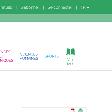
gratuits
S'abonner
Se connecter
FR
|
|
|
ENCES
SCIENCES
ET
SPORTS
HUMAINES
Voir
NIQUES
tout
|