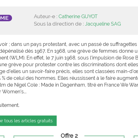
Auteur-e :
Catherine GUYOT
OMIE
Sous la direction de :
Jacqueline SAG
uvoir ; dans un pays protestant, avec un passé de suffragettes
t dépénalisé dès 1967. En 1968, une grève de femmes donne 
 (WLM). En effet, le 7 juin 1968, sous l’impulsion de Rose 
 grève pour protester contre les discriminations dont elles
xige d’elles un savoir-faire précis, elles sont classées main-d
5 % de celui des hommes. Elles réussissent à le faire augment
film de Nigel Cole : Made in Dagenham, titré en France We Wa
r Women’s...
uitement.
ir tous les articles gratuits
Offre 2