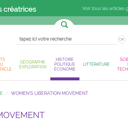
s créatrices
Voir tous les articles 
OK
TS
HISTOIRE
SCI
GÉOGRAPHIE
U
POLITIQUE
LITTÉRATURE
EXPLORATION
TACLE
ÉCONOMIE
TECH
IE
WOMEN’S LIBERATION MOVEMENT
 MOVEMENT