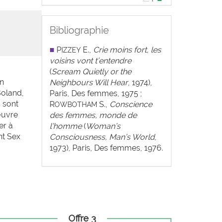
Bibliographie
■
P
E.,
Crie moins fort, les
IZZEY
voisins vont t’entendre
(
Scream Quietly or the
un
Neighbours Will Hear
, 1974),
Boland,
Paris, Des femmes, 1975 ;
 sont
R
S.,
Conscience
OWBOTHAM
’œuvre
des femmes, monde de
er à
l’homme
(
Woman’s
nt Sex
Consciousness, Man’s World
,
1973), Paris, Des femmes, 1976.
Offre 3