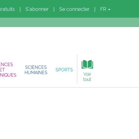
gratuits
S'abonner
Se connecter
FR
|
|
|
ENCES
SCIENCES
ET
SPORTS
HUMAINES
Voir
NIQUES
tout