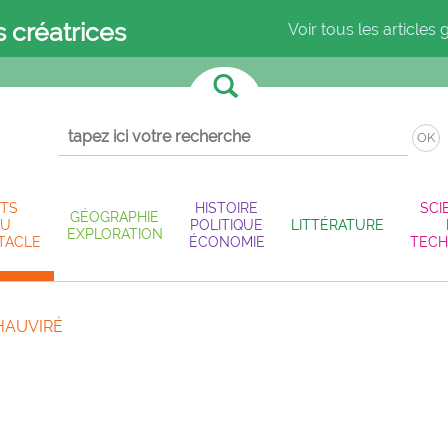
s créatrices
Voir tous les articles 
OK
TS
HISTOIRE
SCI
GÉOGRAPHIE
U
POLITIQUE
LITTÉRATURE
EXPLORATION
TACLE
ÉCONOMIE
TECH
CHAUVIRÉ