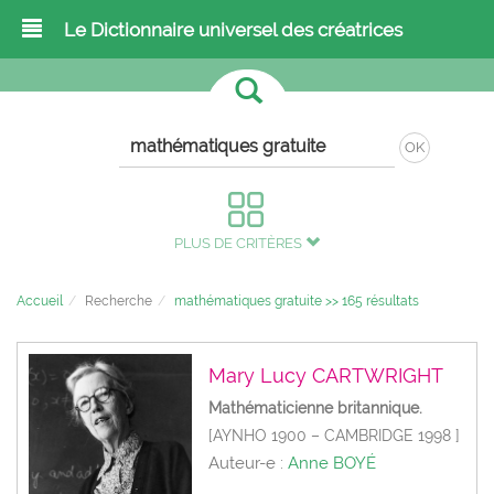
Le Dictionnaire universel des créatrices
OK
PLUS DE CRITÈRES
Accueil
Recherche
mathématiques gratuite >>
165
résultats
Mary Lucy CARTWRIGHT
Mathématicienne britannique.
[AYNHO 1900 – CAMBRIDGE 1998 ]
Auteur-e :
Anne BOYÉ