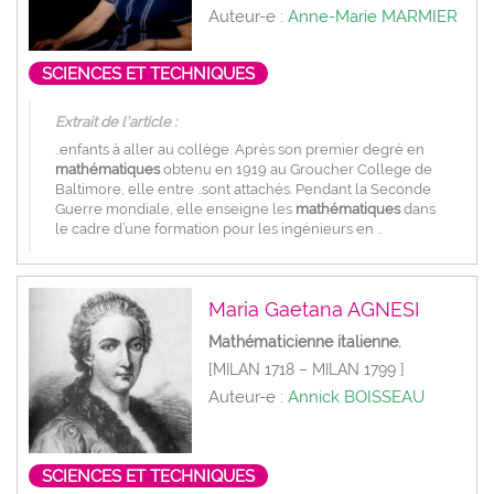
Auteur-e :
Anne-Marie MARMIER
SCIENCES ET TECHNIQUES
Extrait de l'article :
..enfants à aller au collège. Après son premier degré en
mathématiques
obtenu en 1919 au Groucher College de
Baltimore, elle entre ..sont attachés. Pendant la Seconde
Guerre mondiale, elle enseigne les
mathématiques
dans
le cadre d’une formation pour les ingénieurs en ..
Maria Gaetana AGNESI
Mathématicienne italienne.
[MILAN 1718 – MILAN 1799 ]
Auteur-e :
Annick BOISSEAU
SCIENCES ET TECHNIQUES