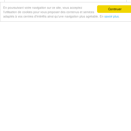
En poursuivant votre navigation sur ce site, vous acceptez
Extrait de l'article :
Continuer
l’utilisation de cookies pour vous proposer des contenus et services
..Parmi elles, Maria Gaetana Agnesi, nommée à une chaire
adaptés à vos centres d’intérêts ainsi qu’une navigation plus agréable. En
savoir plus
.
de
mathématiques
en 1750. M. G. Agnesi est née dans une
famille ..à 1749. Le pape Benoît XIV, qui avait étudié les
mathématiques
, la félicite personnellement et la nomme
lectrice en analyse à ..
Maryam MIRZAKHANI
Mathématicienne iranienne.
[TÉHÉRAN 1977 – STANFORD 2017
]
Auteur-e :
Anne BOYÉ
SCIENCES ET TECHNIQUES
Extrait de l'article :
..score parfait », la médaille d’or aux Olympiades
internationales de
mathématiques
, où s’affrontent les