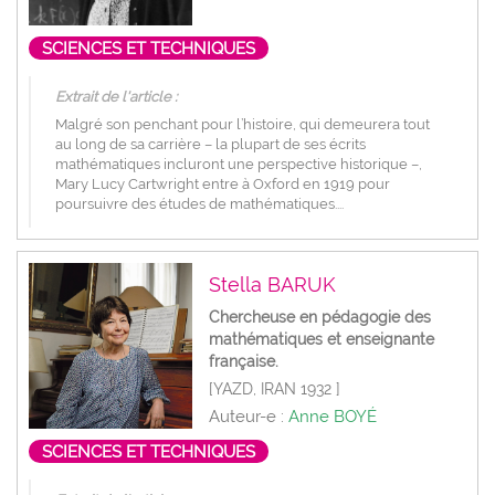
SCIENCES ET TECHNIQUES
Extrait de l'article :
Malgré son penchant pour l’histoire, qui demeurera tout
au long de sa carrière – la plupart de ses écrits
mathématiques incluront une perspective historique –,
Mary Lucy Cartwright entre à Oxford en 1919 pour
poursuivre des études de mathématiques....
Stella BARUK
Chercheuse en pédagogie des
mathématiques et enseignante
française.
[YAZD, IRAN 1932 ]
Auteur-e :
Anne BOYÉ
SCIENCES ET TECHNIQUES