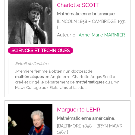
Charlotte SCOTT
Mathématicienne britannique.
[LINCOLN 1858 – CAMBRIDGE 1931
]
Auteur-e :
Anne-Marie MARMIER
SCIENCES ET TECHNIQUES
Extrait de l'article :
..Première femme à obtenir un doctorat de
mathématiques
en Angleterre, Charlotte Angas Scott a
créé et dirigé le département de
mathématiques
du Bryn
Mawr College aux États-Unis et fait de ..
Marguerite LEHR
Mathématicienne américaine.
[BALTIMORE 1898 – BRYN MAWR
1987 ]