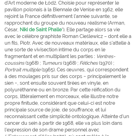
d’Art moderne de Łódź. Choisie pour représenter le
pavillon polonais à la Biennale de Venise en 1962, elle
rejoint la France définitivement l’année suivante, se
rapprochant du groupe du nouveau réalisme (Arman,
César,
Niki de Saint Phalle
*). Elle partage alors sa vie
avec le célèbre graphiste Roman Cieślewicz – dont elle a
un fils, Piotr. Avec de nouveaux matériaux, elle s’attelle à
une sorte de vivisection intime du corps en le
fragmentant et en multipliant les parties :
Ventres-
coussins
(1968) ;
Tumeurs
(1968) ;
Fétiches
(1970) ;
Portrait multiple
(1965). Ces œuvres, qui correspondent
à des moulages pris sur des corps − principalement le
sien −, sont ensuite souvent tirées en vinyle, en
polyuréthanne ou en bronze. Par cette réification du
corps, littéralement en morceaux, elle illustre notre
propre finitude, considérant que celui-ci est notre
principale source de joie, de souffrance, et lui
reconnaissant cette simplicité ontologique. Atteinte d’un
cancer du sein à partir de 1968, elle va plus loin dans
l’expression de son drame personnel avec