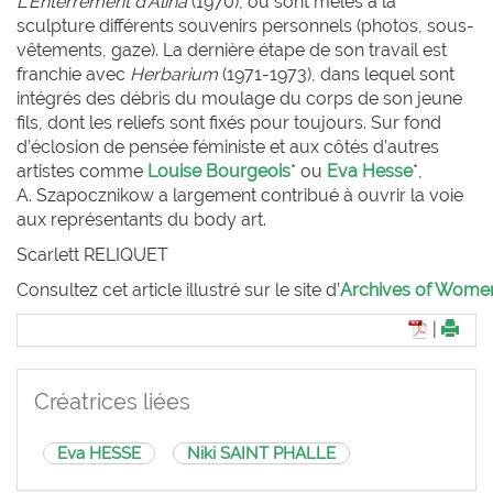
L’Enterrement d’Alina
(1970), où sont mêlés à la
sculpture différents souvenirs personnels (photos, sous-
vêtements, gaze). La dernière étape de son travail est
franchie avec
Herbarium
(1971-1973), dans lequel sont
intégrés des débris du moulage du corps de son jeune
fils, dont les reliefs sont fixés pour toujours. Sur fond
d’éclosion de pensée féministe et aux côtés d’autres
artistes comme
Louise Bourgeois
* ou
Eva Hesse
*,
A. Szapocznikow a largement contribué à ouvrir la voie
aux représentants du body art.
Scarlett R
ELIQUET
Consultez cet article illustré sur le site d’
Archives of Women 
|
Créatrices liées
Eva HESSE
Niki SAINT PHALLE