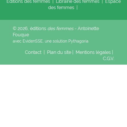
Éditions
des femmes
|
Librairie
des femmes
|
Espace
des femmes
|
© 2026, éditions
des femmes
- Antoinette
Fouque
avec EvidenSSE, une solution
Pythagoria
Contact
|
Plan du site
|
Mentions légales
|
C.G.V.