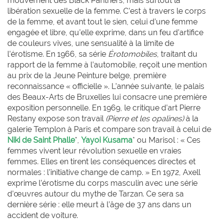
mouvement des Black Panthers, mais surtout la
libération sexuelle de la femme. C’est à travers le corps
de la femme, et avant tout le sien, celui d’une femme
engagée et libre, qu’elle exprime, dans un feu d’artifice
de couleurs vives, une sensualité à la limite de
l’érotisme. En 1966, sa série
Érotomobiles
, traitant du
rapport de la femme à l’automobile, reçoit une mention
au prix de la Jeune Peinture belge, première
reconnaissance « officielle ». L’année suivante, le palais
des Beaux-Arts de Bruxelles lui consacre une première
exposition personnelle. En 1969, le critique d’art Pierre
Restany expose son travail
(Pierre et les opalines)
à la
galerie Templon à Paris et compare son travail à celui de
Niki de Saint Phalle
*,
Yayoi Kusama
* ou Marisol : « Ces
femmes vivent leur révolution sexuelle en vraies
femmes. Elles en tirent les conséquences directes et
normales : l’initiative change de camp. » En 1972, Axell
exprime l’érotisme du corps masculin avec une série
d’œuvres autour du mythe de Tarzan. Ce sera sa
dernière série : elle meurt à l’âge de 37 ans dans un
accident de voiture.