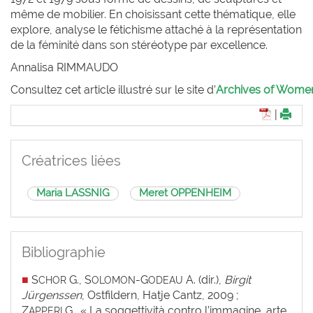
même de mobilier. En choisissant cette thématique, elle
explore, analyse le fétichisme attaché à la représentation
de la féminité dans son stéréotype par excellence.
Annalisa R
IMMAUDO
Consultez cet article illustré sur le site d’
Archives of Women 
|
Créatrices liées
Maria LASSNIG
Meret OPPENHEIM
Bibliographie
■
S
G., S
-G
A. (dir.),
Birgit
CHOR
OLOMON
ODEAU
Jürgenssen
, Ostfildern, Hatje Cantz, 2009 ;
Z
G., « La soggettività contro l’immagine, arte
APPERI