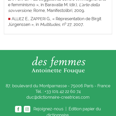
e femminismo », in Baravalle M. (dir.),
L’arte della
sovversione
, Rome, Manifestolibri, 2009.
■
A
E., Z
G., « Répresentation de Birgit
LLIEZ
APPERI
o
Jürgenssen », in
Multitudes
, n
27, 2007.
87, boulevard du Montparnasse - 75006 Paris - France
Tél. : +33 (0)1 42 22 60 74
duc@dictionnaire-creatrices.com
Rejoignez-nous |
Édition papier du
dictionnaire