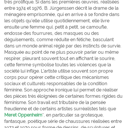
très prolifique. Si dans les premières œuvres, réalisées
entre 1974 et 1976, B. Jürgenssen décrit le drame de la
ménagère emprisonnée, qui en arrive à se fondre dans
les objets qu’elle utilise quotidiennement, elle livre
ensuite une femme qui, petit à petit, se camoufle,
endosse des fourrures, des masques ou des
déguisements, comme réduite en fétiche, basculant
dans un monde animal réglé par des instincts de survie.
Masquée au point de ne plus pouvoir parler ou même
respirer, pleurant souvent tout en affichant le sourire,
cette femme symbolise toutes les violences que la
société lui inflige. L’artiste utilise souvent son propre
corps pour opérer cette critique des mécanismes
sociaux et culturels responsables de la condition
féminine. Son approche ironique lui permet de réaliser
des pièces très éloignées de certaines formes rigides du
féminisme. Son travail est tributaire de la pensée
freudienne et de certains artistes surréalistes tels que
Meret Oppenheim
*, en particulier sa grotesque,
fantasque, poétique série de chaussures réalisées entre
1972 et 1979 sous forme de dessins, de sculptures et